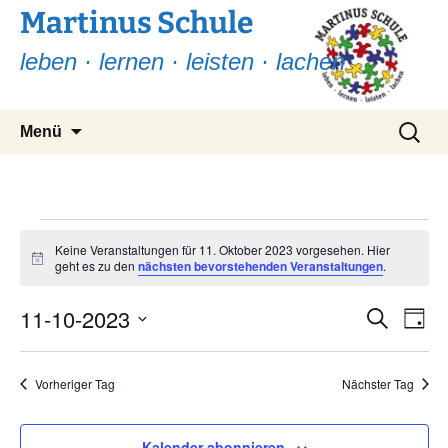
Martinus Schule
leben · lernen · leisten · lachen
Zum
Suchen
Menü
Inhalt
nach:
springen
Veranstaltungen
Keine Veranstaltungen für 11. Oktober 2023 vorgesehen. Hier
Hinweis
geht es zu den
nächsten bevorstehenden Veranstaltungen
.
für
11.
11-10-2023
Ver
Verans
Suche
Tag
Ans
Suche
Datum
Oktober
Nav
wählen.
und
Vorheriger Tag
Nächster Tag
2023
Ansicht
Navigat
Kalender abonnieren