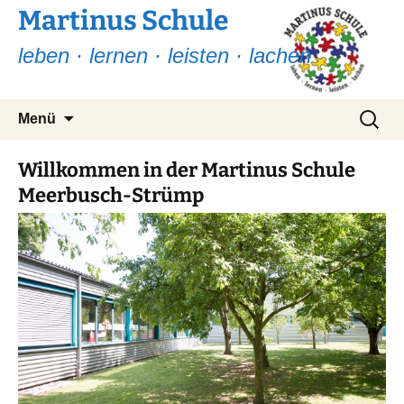
Martinus Schule
leben · lernen · leisten · lachen
Zum
Suchen
Menü
Inhalt
nach:
springen
Willkommen in der Martinus Schule
Meerbusch-Strümp