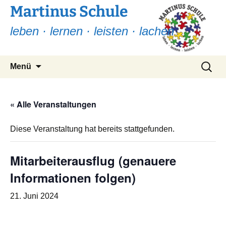
Martinus Schule
leben · lernen · leisten · lachen
Zum
Suchen
Menü
Inhalt
nach:
springen
« Alle Veranstaltungen
Diese Veranstaltung hat bereits stattgefunden.
Mitarbeiterausflug (genauere
Informationen folgen)
21. Juni 2024