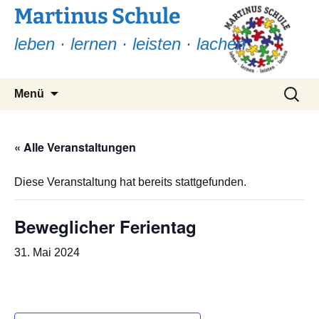
Martinus Schule
leben · lernen · leisten · lachen
Zum
Suchen
Menü
Inhalt
nach:
springen
« Alle Veranstaltungen
Diese Veranstaltung hat bereits stattgefunden.
Beweglicher Ferientag
31. Mai 2024