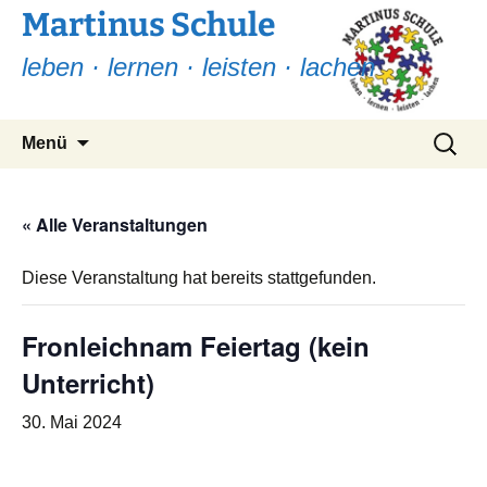
Martinus Schule
leben · lernen · leisten · lachen
Zum
Suchen
Menü
Inhalt
nach:
springen
« Alle Veranstaltungen
Diese Veranstaltung hat bereits stattgefunden.
Fronleichnam Feiertag (kein
Unterricht)
30. Mai 2024