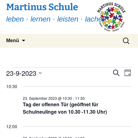
Martinus Schule
leben · lernen · leisten · lachen
Zum
Suchen
Menü
Inhalt
nach:
springen
Veranstaltungen
23-9-2023
Ver
Verans
Suche
Tag
Ans
Suche
Datum
für
Nav
10:30
wählen.
und
23.
23. September 2023 @ 10:30
-
11:30
Ansicht
Tag der offenen Tür (geöffnet für
September
Navigat
Schulneulinge von 10.30 -11.30 Uhr)
2023
12:00