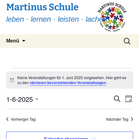
Martinus Schule
leben · lernen · leisten · lachen
Zum
Suchen
Menü
Inhalt
nach:
springen
Veranstaltungen
Keine Veranstaltungen für 1. Juni 2025 vorgesehen. Hier geht es
Hinweis
zu den
nächsten bevorstehenden Veranstaltungen
.
für
1.
1-6-2025
Ver
Verans
Suche
Tag
Ans
Suche
Datum
Juni
Nav
wählen.
und
Vorheriger Tag
Nächster Tag
2025
Ansicht
Navigat
Kalender abonnieren