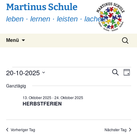
Martinus Schule
leben · lernen · leisten · lachen
Zum
Suchen
Menü
Inhalt
nach:
springen
Veranstaltungen
20-10-2025
Ver
Verans
Suche
Tag
Ans
Suche
Datum
für
Nav
Ganztägig
wählen.
und
20.
13. Oktober 2025
-
24. Oktober 2025
Ansicht
HERBSTFERIEN
Oktober
Navigat
2025
Vorheriger Tag
Nächster Tag