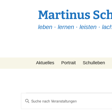
Martinus Sc
leben · lernen · leisten · lac
Zum
Aktuelles
Portrait
Schulleben
Inhalt
springen
Martinus Post
Team
Leitfaden
Fragen-ABC
Veranstaltungen
Veranstaltungen
Bitte
Suche
Projekte
Schlüsselwort
für
eingeben.