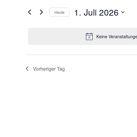
und
Offene
1.
Suche
Ansichten,
1. Juli 2026
Ganztagsschule
Heute
nach
Juli
Navigation
Veranstaltungen
Datum
Schlüsselwort.
wählen.
2026
Keine Veranstaltunge
Vorheriger Tag