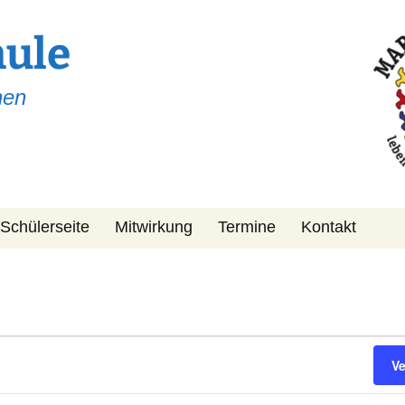
hule
hen
Schülerseite
Mitwirkung
Termine
Kontakt
Schulpflegschaft
KiPa
Förderverein
V