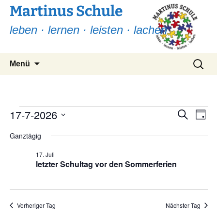
Martinus Schule
leben · lernen · leisten · lachen
Zum
Suchen
Menü
Inhalt
nach:
springen
Veranstaltungen
17-7-2026
Ver
Verans
Suche
Tag
Ans
Suche
Datum
für
Nav
Ganztägig
wählen.
und
17.
17. Juli
Ansicht
letzter Schultag vor den Sommerferien
Juli
Navigat
2026
Vorheriger Tag
Nächster Tag