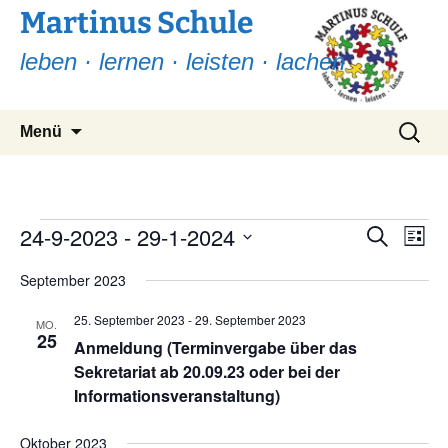
Martinus Schule
leben · lernen · leisten · lachen
Zum
Suchen
Menü
Inhalt
nach:
springen
Veranstaltungen
24-9-2023
 - 
29-1-2024
Ver
Verans
Suche
Liste
Ans
Suche
Datum
Nav
September 2023
wählen.
und
25. September 2023
-
29. September 2023
Ansicht
MO.
25
Anmeldung (Terminvergabe über das
Navigat
Sekretariat ab 20.09.23 oder bei der
Informationsveranstaltung)
Oktober 2023