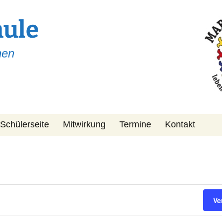
hule
hen
Schülerseite
Mitwirkung
Termine
Kontakt
Schulpflegschaft
KiPa
Förderverein
Ve