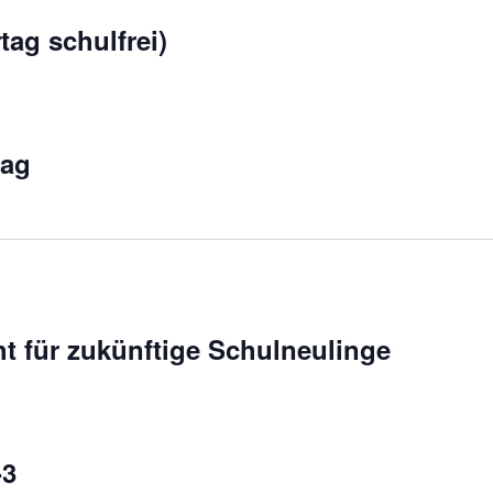
tag schulfrei)
tag
t für zukünftige Schulneulinge
-3