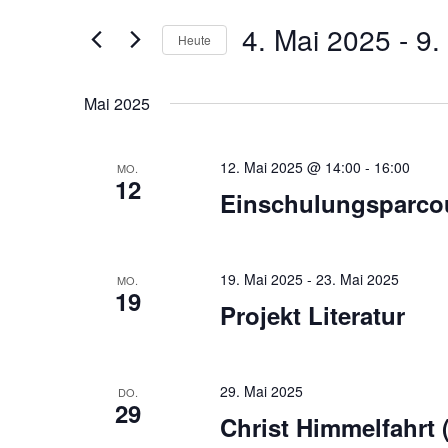
und
Offene
Suche
Ansichten,
4. Mai 2025
 - 
9.
Ganztagsschule
Heute
nach
Navigation
Veranstaltungen
Datum
Schlüsselwort.
wählen.
Mai 2025
12. Mai 2025 @ 14:00
-
16:00
MO.
12
Einschulungsparcou
19. Mai 2025
-
23. Mai 2025
MO.
19
Projekt Literatur
29. Mai 2025
DO.
29
Christ Himmelfahrt (