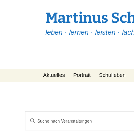
Martinus Sc
leben · lernen · leisten · lac
Zum
Aktuelles
Portrait
Schulleben
Inhalt
springen
Martinus Post
Team
Leitfaden
Fragen-ABC
Veranstaltungen
Veranstaltungen
Bitte
Suche
Projekte
Schlüsselwort
eingeben.