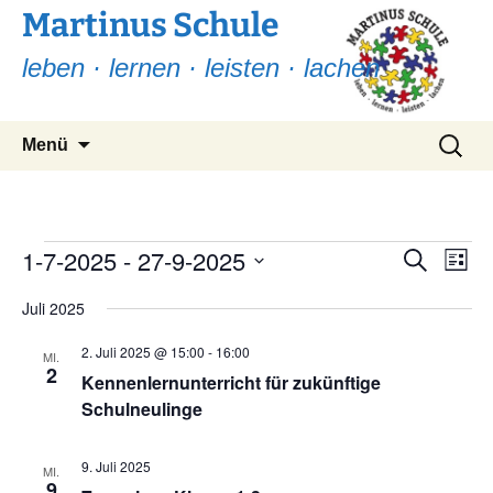
Martinus Schule
leben · lernen · leisten · lachen
Zum
Suchen
Menü
Inhalt
nach:
springen
Veranstaltungen
1-7-2025
 - 
27-9-2025
Ver
Verans
Suche
Liste
Ans
Suche
Datum
Nav
Juli 2025
wählen.
und
2. Juli 2025 @ 15:00
-
16:00
Ansicht
MI.
2
Kennenlernunterricht für zukünftige
Navigat
Schulneulinge
9. Juli 2025
MI.
9