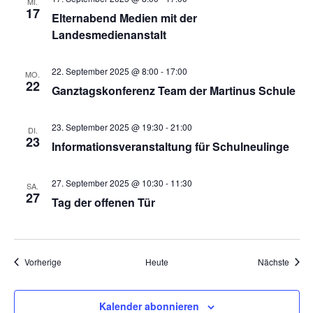
MI.
17
Elternabend Medien mit der
Landesmedienanstalt
22. September 2025 @ 8:00
-
17:00
MO.
22
Ganztagskonferenz Team der Martinus Schule
23. September 2025 @ 19:30
-
21:00
DI.
23
Informationsveranstaltung für Schulneulinge
27. September 2025 @ 10:30
-
11:30
SA.
27
Tag der offenen Tür
Veranstaltungen
Veran
Vorherige
Heute
Nächste
Kalender abonnieren