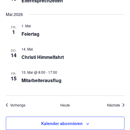
Elternsprechzeiten
Mai 2026
1. Mai
FR.
1
Feiertag
14. Mai
DO.
14
Christi Himmelfahrt
15. Mai @ 8:00
-
17:00
FR.
15
Mitarbeiterausflug
Veranstaltungen
Veran
Vorherige
Heute
Nächste
Kalender abonnieren