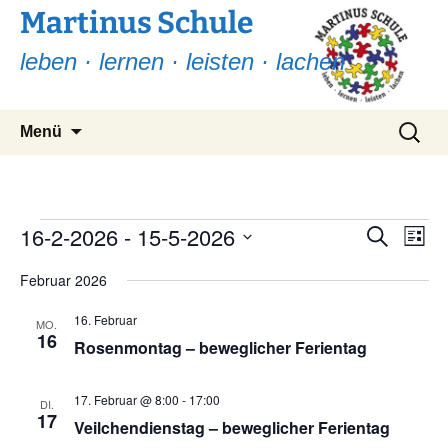
Martinus Schule
leben · lernen · leisten · lachen
Zum
Suchen
Menü
Inhalt
nach:
springen
Veranstaltungen
16-2-2026
 - 
15-5-2026
Ver
Verans
Suche
Liste
Ans
Suche
Datum
Nav
Februar 2026
wählen.
und
16. Februar
Ansicht
MO.
16
Rosenmontag – beweglicher Ferientag
Navigat
17. Februar @ 8:00
-
17:00
DI.
17
Veilchendienstag – beweglicher Ferientag