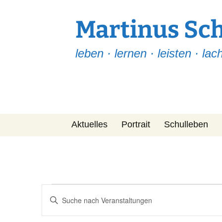
Martinus Sc
leben · lernen · leisten · lac
Zum
Aktuelles
Portrait
Schulleben
Inhalt
springen
Martinus Post
Team
Leitfaden
Fragen-ABC
Veranstaltungen
Veranstaltungen
Bitte
Suche
Projekte
Schlüsselwort
für
eingeben.