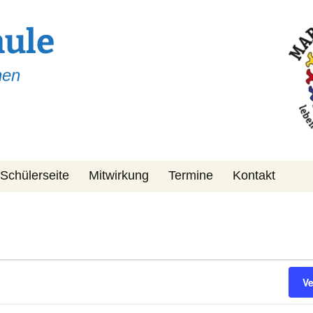
hule
hen
Schülerseite
Mitwirkung
Termine
Kontakt
Schulpflegschaft
KiPa
Förderverein
V