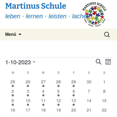
Martinus Schule
leben · lernen · leisten · lachen
Zum
Suchen
Menü
Inhalt
nach:
springen
Veranstaltungen
1-10-2023
Ver
Verans
Suche
Monat
Ans
Suche
Datum
Nav
Kalender
M
MONTAG
D
DIENSTAG
M
MITTWOCH
D
DONNERSTAG
F
FREITAG
S
SAMSTAG
S
SONNT
wählen.
und
von
1
1
1
1
1
0
0
25
26
27
28
29
30
1
Ansicht
Veranstaltung
Veranstaltung
Veranstaltung
Veranstaltung
Veranstaltung
Veranstaltungen
Veranst
Veranstaltungen
1
1
1
1
1
0
0
2
3
4
5
6
7
8
Navigat
Veranstaltung
Veranstaltung
Veranstaltung
Veranstaltung
Veranstaltung
Veranstaltunge
Veranst
1
1
1
1
1
0
0
9
10
11
12
13
14
15
Veranstaltung
Veranstaltung
Veranstaltung
Veranstaltung
Veranstaltung
Veranstaltungen
Veranst
0
0
0
0
0
0
0
16
17
18
19
20
21
22
Veranstaltungen
Veranstaltungen
Veranstaltungen
Veranstaltungen
Veranstaltungen
Veranstaltungen
Veranst