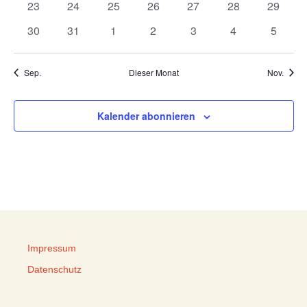
0
0
0
0
0
0
0
23
24
25
26
27
28
29
Veranstaltungen
Veranstaltungen
Veranstaltungen
Veranstaltungen
Veranstaltungen
Veranstaltungen
Veranst
0
0
0
0
0
0
0
30
31
1
2
3
4
5
Veranstaltungen
Veranstaltungen
Veranstaltungen
Veranstaltungen
Veranstaltungen
Veranstaltunge
Veranst
Sep.
Dieser Monat
Nov.
Kalender abonnieren
Impressum
Datenschutz