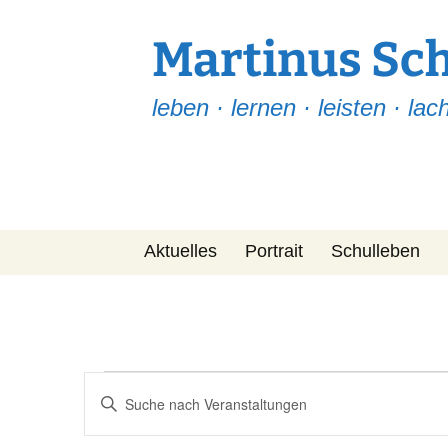
Martinus Sc
leben · lernen · leisten · lac
Zum
Aktuelles
Portrait
Schulleben
Inhalt
springen
Martinus Post
Team
Leitfaden
Fragen-ABC
Veranstaltungen
Veranstaltungen
Bitte
Suche
Projekte
Schlüsselwort
für
eingeben.