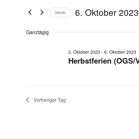
und
Offene
6.
Suche
Ansichten,
6. Oktober 2023
Ganztagsschule
Heute
nach
Oktober
Navigation
Veranstaltungen
Datum
Schlüsselwort.
wählen.
2023
Ganztägig
2. Oktober 2023
-
6. Oktober 2023
Herbstferien (OGS/
Vorheriger Tag