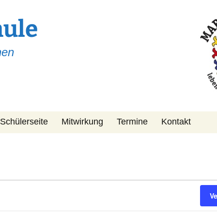
hule
hen
Schülerseite
Mitwirkung
Termine
Kontakt
Schulpflegschaft
KiPa
Förderverein
V