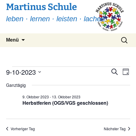
Martinus Schule
leben · lernen · leisten · lachen
Zum
Suchen
Menü
Inhalt
nach:
springen
Veranstaltungen
9-10-2023
Ver
Verans
Suche
Tag
Ans
Suche
Datum
für
Nav
Ganztägig
wählen.
und
9.
9. Oktober 2023
-
13. Oktober 2023
Ansicht
Herbstferien (OGS/VGS geschlossen)
Oktober
Navigat
2023
Vorheriger Tag
Nächster Tag