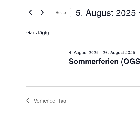
und
Offene
5.
Suche
Ansichten,
5. August 2025
Ganztagsschule
Heute
nach
August
Navigation
Veranstaltungen
Datum
Schlüsselwort.
wählen.
2025
Ganztägig
4. August 2025
-
26. August 2025
Sommerferien (OGS
Vorheriger Tag