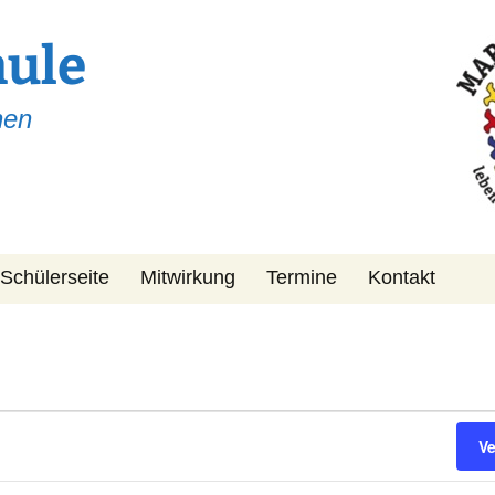
hule
hen
Schülerseite
Mitwirkung
Termine
Kontakt
Schulpflegschaft
KiPa
Förderverein
V