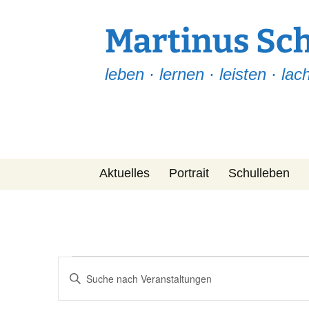
Martinus Sc
leben · lernen · leisten · lac
Zum
Aktuelles
Portrait
Schulleben
Inhalt
springen
Martinus Post
Team
Leitfaden
Fragen-ABC
Veranstaltungen
Veranstaltungen
Bitte
Suche
Projekte
Schlüsselwort
für
eingeben.