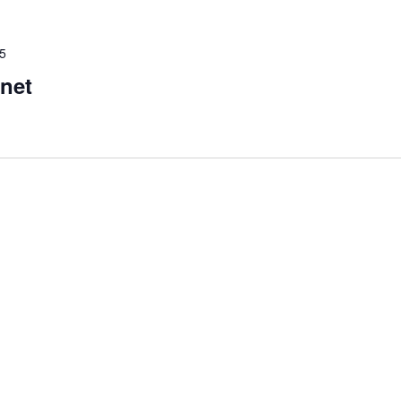
25
net