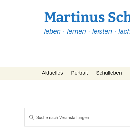
Martinus Sc
leben · lernen · leisten · lac
Zum
Aktuelles
Portrait
Schulleben
Inhalt
springen
Martinus Post
Team
Leitfaden
Fragen-ABC
Veranstaltungen
Veranstaltungen
Bitte
Suche
Projekte
Schlüsselwort
eingeben.