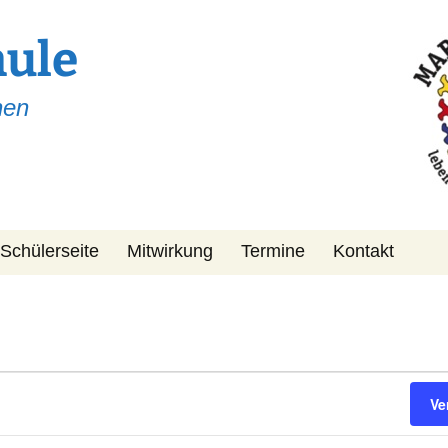
hule
hen
Schülerseite
Mitwirkung
Termine
Kontakt
Schulpflegschaft
KiPa
Förderverein
Ve