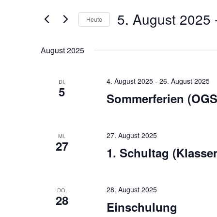
und
Offene
Suche
Ansichten,
5. August 2025
 
Ganztagsschule
Heute
nach
Navigation
Veranstaltungen
Datum
Schlüsselwort.
wählen.
August 2025
4. August 2025
-
26. August 2025
DI.
5
Sommerferien (OGS
27. August 2025
MI.
27
1. Schultag (Klassen
28. August 2025
DO.
28
Einschulung