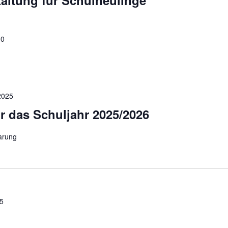
altung für Schulneulinge
30
2025
r das Schuljahr 2025/2026
arung
25