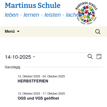
Martinus Schule
leben · lernen · leisten · lachen
Zum
Suchen
Menü
Inhalt
nach:
springen
Veranstaltungen
14-10-2025
Ver
Verans
Suche
Tag
Ans
Suche
Datum
für
Nav
Ganztägig
wählen.
und
14.
13. Oktober 2025
-
24. Oktober 2025
Ansicht
HERBSTFERIEN
Oktober
Navigat
13. Oktober 2025
-
17. Oktober 2025
2025
OGS und VGS geöffnet