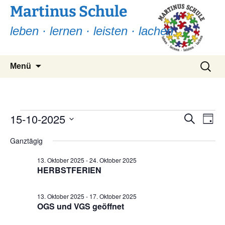
Martinus Schule
leben · lernen · leisten · lachen
Zum
Suchen
Menü
Inhalt
nach:
springen
Veranstaltungen
15-10-2025
Ver
Verans
Suche
Tag
Ans
Suche
Datum
für
Nav
Ganztägig
wählen.
und
15.
13. Oktober 2025
-
24. Oktober 2025
Ansicht
HERBSTFERIEN
Oktober
Navigat
13. Oktober 2025
-
17. Oktober 2025
2025
OGS und VGS geöffnet