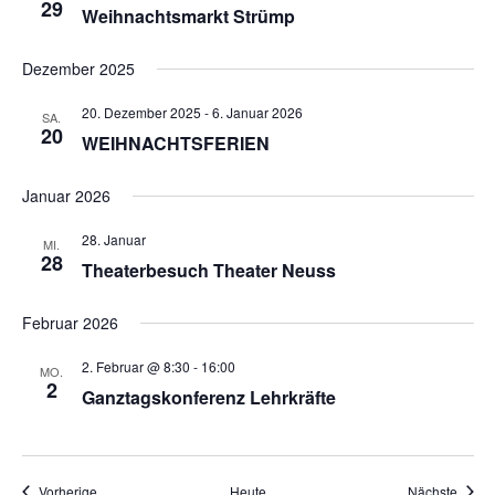
29
Weihnachtsmarkt Strümp
Dezember 2025
20. Dezember 2025
-
6. Januar 2026
SA.
20
WEIHNACHTSFERIEN
Januar 2026
28. Januar
MI.
28
Theaterbesuch Theater Neuss
Februar 2026
2. Februar @ 8:30
-
16:00
MO.
2
Ganztagskonferenz Lehrkräfte
Veranstaltungen
Veran
Vorherige
Heute
Nächste