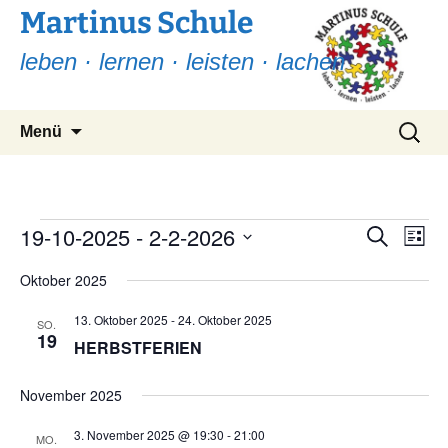
Martinus Schule
leben · lernen · leisten · lachen
Zum
Suchen
Menü
Inhalt
nach:
springen
Veranstaltungen
19-10-2025
 - 
2-2-2026
Ver
Verans
Suche
Liste
Ans
Suche
Datum
Nav
Oktober 2025
wählen.
und
13. Oktober 2025
-
24. Oktober 2025
Ansicht
SO.
19
HERBSTFERIEN
Navigat
November 2025
3. November 2025 @ 19:30
-
21:00
MO.